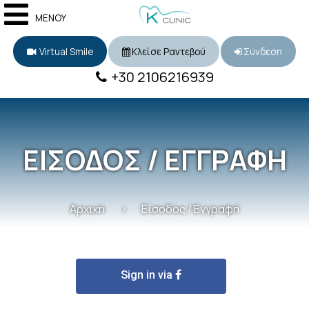
ΜΕΝΟΥ
Virtual Smile
Κλείσε Ραντεβού
Σύνδεση
+30 2106216939
ΕΙΣΟΔΟΣ / ΕΓΓΡΑΦΗ
Αρχική
Είσοδος / Εγγραφή
Sign in via