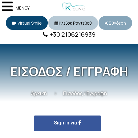
ΜΕΝΟΥ
Virtual Smile
Κλείσε Ραντεβού
Σύνδεση
+30 2106216939
ΕΙΣΟΔΟΣ / ΕΓΓΡΑΦΗ
Αρχική
Είσοδος / Εγγραφή
Sign in via