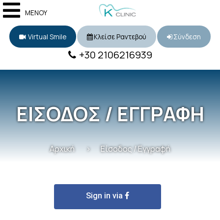
ΜΕΝΟΥ
Virtual Smile
Κλείσε Ραντεβού
Σύνδεση
+30 2106216939
ΕΙΣΟΔΟΣ / ΕΓΓΡΑΦΗ
Αρχική
Είσοδος / Εγγραφή
Sign in via