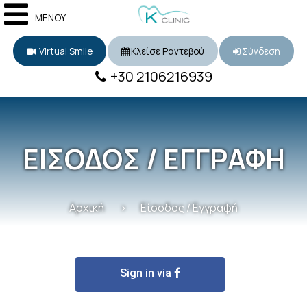
ΜΕΝΟΥ
Virtual Smile
Κλείσε Ραντεβού
Σύνδεση
+30 2106216939
ΕΙΣΟΔΟΣ / ΕΓΓΡΑΦΗ
Αρχική
Είσοδος / Εγγραφή
Sign in via