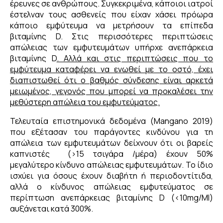
έρευνες σε ανθρώπους. Συγκεκριμένα, κάποιοι ιατροί
έστελναν τους ασθενείς που είχαν χάσει πρόωρα
κάποιο εμφύτευμα να μετρήσουν τα επίπεδα
βιταμίνης D. Στις περισσότερες περιπτώσεις
απώλειας των εμφυτευμάτων υπήρχε ανεπάρκεια
βιταμίνης D
. Αλλά και στις περιπτώσεις που το
εμφύτευμα καταφέρει να ενωθεί με το οστό, έχει
διαπιστωθεί ότι ο βαθμός σύνδεσης είναι αρκετά
μειωμένος, γεγονός που μπορεί να προκαλέσει την
μεθύστερη απώλεια του εμφυτεύματος.
Τελευταία επιστημονικά δεδομένα (Μangano 2019)
που εξέτασαν του παράγοντες κινδύνου για τη
απώλεια των εμφυτευμάτων δείχνουν ότι οι βαρείς
καπνιστές (>15 τσιγάρα /μέρα) έχουν 50%
μεγαλύτερο κίνδυνο απώλειας εμφυτευμάτων. Το ίδιο
ισχύει για όσους έχουν διαβήτη ή περιοδοντίτιδα,
αλλά ο κίνδυνος απώλειας εμφυτεύματος σε
περίπτωση ανεπάρκειας βιταμίνης D (<10mg/Ml)
αυξάνεται κατά 300%.