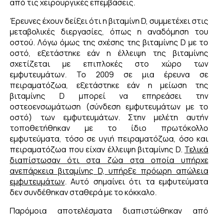
από τις χειρουργικές επεμβάσεις.
Έρευνες έχουν δείξει ότι η βιταμίνη D, συμμετέχει στις
μεταβολικές διεργασίες, όπως η αναδόμηση του
οστού. Λόγω όμως της σχέσης της βιταμίνης D με το
οστό, εξετάστηκε εάν η έλλειψη της βιταμίνης
σχετίζεται με επιπλοκές στο χώρο των
εμφυτευμάτων. Το 2009 σε μια έρευνα σε
πειραματόζωα, εξετάστηκε εάν η μείωση της
βιταμίνης D μπορεί να επηρεάσει την
οστεοενσωμάτωση (σύνδεση εμφυτευμάτων με το
οστό) των εμφυτευμάτων. Στην μελέτη αυτήν
τοποθετήθηκαν με το ίδιο πρωτόκολλο
εμφυτεύματα, τόσο σε υγιή πειραματόζωα, όσο και
πειραματόζωα που είχαν έλλειψη βιταμίνης D.
Τελικά
διαπίστωσαν ότι στα ζώα στα οποία υπήρχε
ανεπάρκεια βιταμίνης
D, υπήρξε πρόωρη απώλεια
εμφυτευμάτων
. Αυτό σημαίνει ότι τα εμφυτεύματα
δεν συνδέθηκαν σταθερά με το κόκκαλο.
Παρόμοια αποτελέσματα διαπιστώθηκαν από