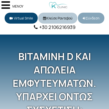
ΜΕΝΟΥ
Virtual Smile
Κλείσε Ραντεβού
Σύνδεση
+30 2106216939
ΒΙΤΑΜΙΝΗ D ΚΑΙ
ΑΠΩΛΕΙΑ
ΕΜΦΥΤΕΥΜΑΤΩΝ.
ΥΠΑΡΧΕΙ ΟΝΤΩΣ