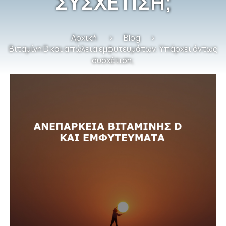
ΣΥΣΧΕΤΙΣΗ;
Αρχική
Blog
Βιταμίνη D και απώλεια εμφυτευμάτων. Υπάρχει όντως
συσχέτιση;